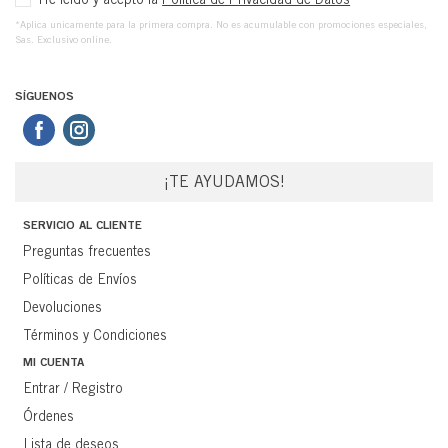
*Aplica unicamente para la primera compra. No es acumulable con promociones especiales,
Sas. Exclusivo online.
SÍGUENOS
¡TE AYUDAMOS!
SERVICIO AL CLIENTE
Preguntas frecuentes
Políticas de Envíos
Devoluciones
Términos y Condiciones
MI CUENTA
Entrar / Registro
Órdenes
Lista de deseos