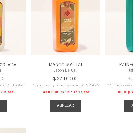
Warm
Summer
Evening
 COLADA
MANGO MAI TAI
RAINF
el
Jabón De Gel
Ja
00
$
22
.
100
,
00
$
nales
$
18
.
264
,
46
* Precio sin impuestos nacionales
$
18
.
264
,
46
* Precio sin impu
 x $50,000
Jabones para Manos 3 x $50,000
Jabones pa
AGREGAR