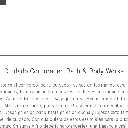
Cuidado Corporal en Bath & Body Works
Este es el centro donde tu cuidado—ya sea de tus manos, cara
ioridades, hemos mejorado todos los productos de cuidado de 
os! Aquí te decimos qué se va y qué entra: Hecho sin: Sulfato
: Manteca de karité, pro-vitamina B5, aceite de coco y aloe T
. Desde geles de baño hasta geles de ducha y lujosos exfoliant
el de cuidado. Con cualquiera de estos esenciales para la du
idratación suave y (no debería sorprenderte) ¡una fragancia casi