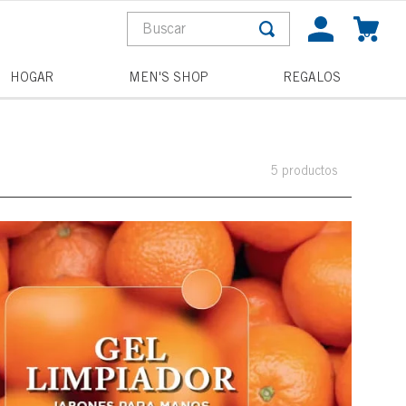
Buscar
0
S MÁS BUSCADOS
HOGAR
MEN'S SHOP
REGALOS
a
pagne toast
5
productos
la
and wishes
he night
acterial