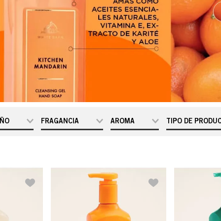
ÑO
FRAGANCIA
AROMA
TIPO DE PRODU
8 fl oz /
Coconut Piña
Floral
Jabón De G
236 mL
Colada
Fresca
Mango Mai
Frutal
Tai
Pink
Pineapple
Sunrise
Rainforest
Falls