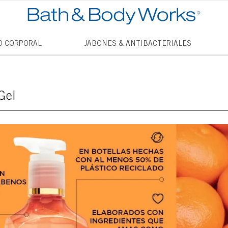
TÉRMINO
O CORPORAL
JABONES & ANTIBACTERIALES
1
.
vela
2
.
vanill
Gel
3
.
cham
4
.
mini
5
.
jabon
6
.
mist
7
.
vainil
8
.
thous
9
.
into t
10
.
antib