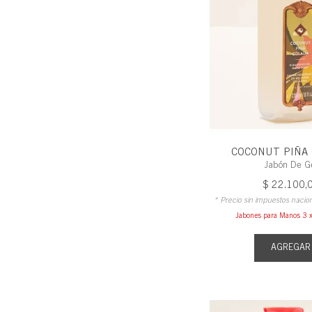
COCONUT PIÑA
Jabón De G
$
22
.
100
,
* Precio sin impuestos nacio
Jabones para Manos 3
AGREGAR