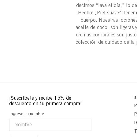
decimos “lava el día,” lo d
¡Hecho! ¿Piel suave? Tenemo
cuerpo. Nuestras lociones
aceite de coco, son ligeras 
cremas corporales son justo
colección de cuidado de la 
S
P
Ingrese su nombre
P
D
T