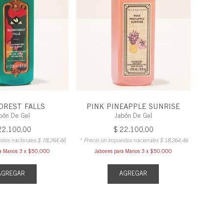
OREST FALLS
PINK PINEAPPLE SUNRISE
bón De Gel
Jabón De Gel
22
.
100
,
00
$
22
.
100
,
00
estos nacionales
$
18
.
264
,
46
* Precio sin impuestos nacionales
$
18
.
264
,
46
ra Manos 3 x $50,000
Jabones para Manos 3 x $50,000
AGREGAR
AGREGAR