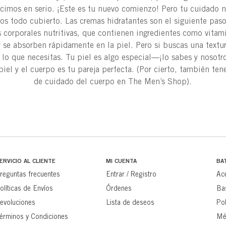
ecimos en serio. ¡Este es tu nuevo comienzo! Pero tu cuidado no
s todo cubierto. Las cremas hidratantes son el siguiente paso
 corporales nutritivas, que contienen ingredientes como vitam
y se absorben rápidamente en la piel. Pero si buscas una textur
 lo que necesitas. Tu piel es algo especial—¡lo sabes y nosotr
piel y el cuerpo es tu pareja perfecta. (Por cierto, también t
de cuidado del cuerpo en The Men’s Shop).
ERVICIO AL CLIENTE
MI CUENTA
BA
reguntas frecuentes
Entrar / Registro
Ac
olíticas de Envíos
Órdenes
Ba
evoluciones
Lista de deseos
Pol
érminos y Condiciones
Mé