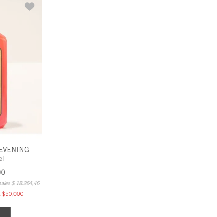
EVENING
el
00
nales
$
18
.
264
,
46
 x $50,000