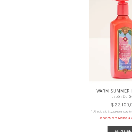
WARM SUMMER 
Jabón De G
$
22
.
100
,
* Precio sin impuestos nacio
Jabones para Manos 3
AGREGAR