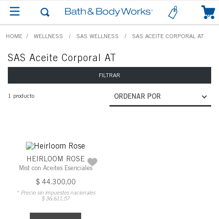
0
WELLNESS
SAS WELLNESS
SAS ACEITE CORPORAL AT
SAS Aceite Corporal AT
FILTRAR
1
producto
ORDENAR POR
HEIRLOOM ROSE
Mist con Aceites Esenciales
$
44
.
300
,
00
* Precio sin impuestos nacionales
$
36
.
611
,
57