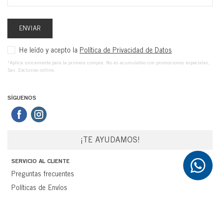
ENVIAR
He leído y acepto la
Política de Privacidad de Datos
*Aplica unicamente para la primera compra. No es acumulable con promociones especiales,
Sas. Exclusivo online.
SÍGUENOS
¡TE AYUDAMOS!
SERVICIO AL CLIENTE
Preguntas frecuentes
Políticas de Envíos
Devoluciones
Términos y Condiciones