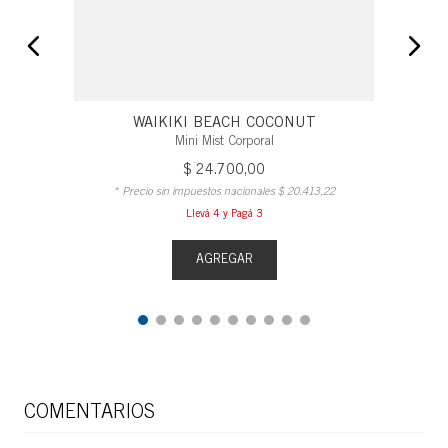
WAIKIKI BEACH COCONUT
Mini Mist Corporal
$
24
.
700
,
00
* Precio sin impuestos nacionales
$
20
.
413
,
22
Llevá 4 y Pagá 3
AGREGAR
COMENTARIOS