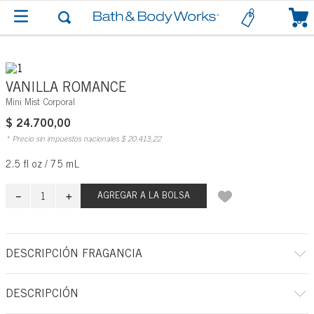
0
VANILLA ROMANCE
Mini Mist Corporal
$
24
.
700
,
00
* Precio sin impuestos nacionales
$
20
.
413
,
22
2.5 fl oz / 75 mL
－
＋
AGREGAR A LA BOLSA
DESCRIPCIÓN FRAGANCIA
A qué huele: una carta de amor a un ingrediente de moda pero atemporal.
DESCRIPCIÓN
Notas de fragancia: cardamomo fresco, absoluto de vainilla y maderas