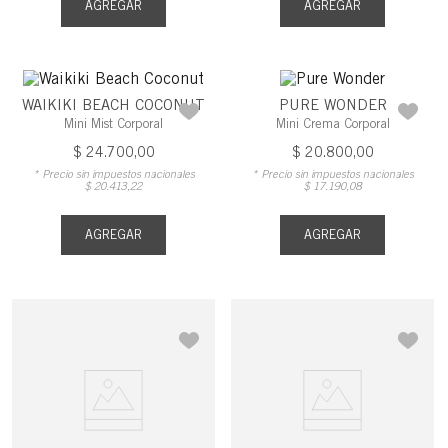
AGREGAR
AGREGAR
WAIKIKI BEACH COCONUT
PURE WONDER
Mini Mist Corporal
Mini Crema Corporal
$
24
.
700
,
00
$
20
.
800
,
00
* Precio sin impuestos nacionales
* Precio sin impuestos nacionales
$
20
.
413
,
22
$
17
.
190
,
08
AGREGAR
AGREGAR