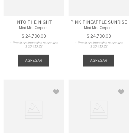
INTO THE NIGHT
PINK PINEAPPLE SUNRISE
Mini Mist Corporal
Mini Mist Corporal
$
24
.
700
,
00
$
24
.
700
,
00
* Precio sin impuestos nacionales
* Precio sin impuestos nacionales
$
20
.
413
,
22
$
20
.
413
,
22
AGREGAR
AGREGAR