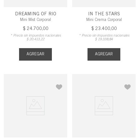
DREAMING OF RIO
IN THE STARS
Mini Mist Corporal
Mini Crema Corporal
$
24
.
700
,
00
$
23
.
400
,
00
* Precio sin impuestos nacionales
* Precio sin impuestos nacionales
$
20
.
413
,
22
$
19
.
338
,
84
AGREGAR
AGREGAR