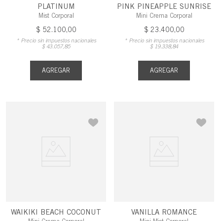
PLATINUM
PINK PINEAPPLE SUNRISE
Mist Corporal
Mini Crema Corporal
$
52
.
100
,
00
$
23
.
400
,
00
* Precio sin impuestos nacionales
* Precio sin impuestos nacionales
$
43
.
057
,
85
$
19
.
338
,
84
AGREGAR
AGREGAR
WAIKIKI BEACH COCONUT
VANILLA ROMANCE