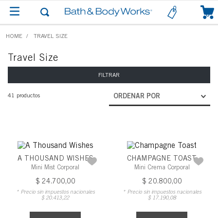
0
TRAVEL SIZE
Travel Size
FILTRAR
41
productos
ORDENAR POR
A THOUSAND WISHES
CHAMPAGNE TOAST
Mini Mist Corporal
Mini Crema Corporal
$
24
.
700
,
00
$
20
.
800
,
00
* Precio sin impuestos nacionales
* Precio sin impuestos nacionales
$
20
.
413
,
22
$
17
.
190
,
08