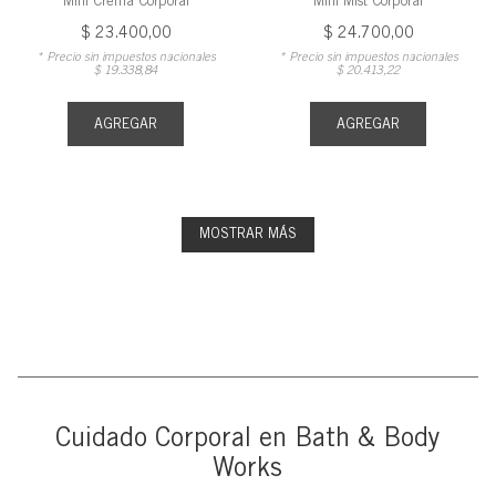
Mini Crema Corporal
Mini Mist Corporal
$
23
.
400
,
00
$
24
.
700
,
00
* Precio sin impuestos nacionales
* Precio sin impuestos nacionales
$
19
.
338
,
84
$
20
.
413
,
22
AGREGAR
AGREGAR
MOSTRAR MÁS
Cuidado Corporal en Bath & Body
Works