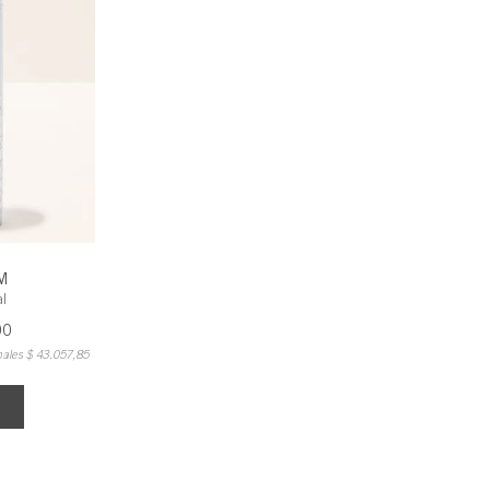
M
al
00
nales
$
43
.
057
,
85