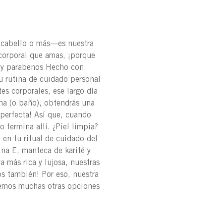
, cabello o más—es nuestra
corporal que amas, ¡porque
s y parabenos Hecho con
u rutina de cuidado personal
es corporales, ese largo día
cha (o baño), obtendrás una
 perfecta! Así que, cuando
 termina allí. ¿Piel limpia?
 en tu ritual de cuidado del
ina E, manteca de karité y
a más rica y lujosa, nuestras
os también! Por eso, nuestra
enemos muchas otras opciones