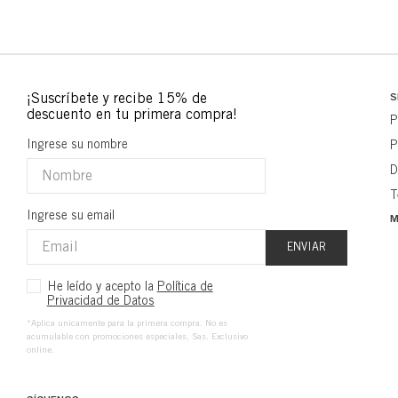
S
P
Ingrese su nombre
P
D
T
Ingrese su email
M
ENVIAR
He leído y acepto la
Política de
Privacidad de Datos
*Aplica unicamente para la primera compra. No es
acumulable con promociones especiales, Sas. Exclusivo
online.