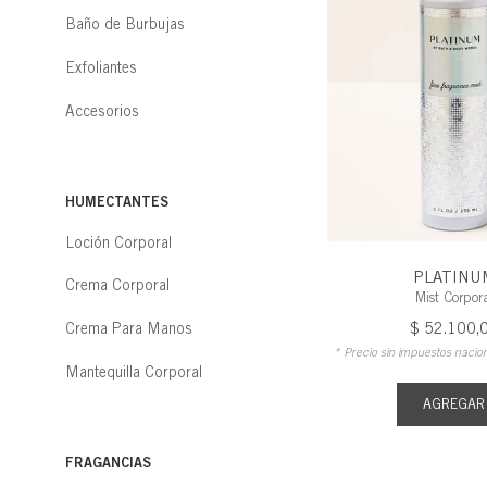
Baño de Burbujas
Exfoliantes
Accesorios
HUMECTANTES
Loción Corporal
PLATINU
Crema Corporal
Mist Corpor
$
52
.
100
,
Crema Para Manos
* Precio sin impuestos nacio
Mantequilla Corporal
AGREGAR
FRAGANCIAS