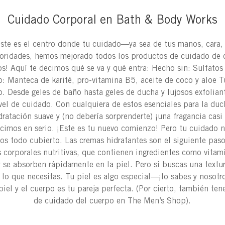
Cuidado Corporal en Bath & Body Works
Este es el centro donde tu cuidado—ya sea de tus manos, cara
ioridades, hemos mejorado todos los productos de cuidado de 
os! Aquí te decimos qué se va y qué entra: Hecho sin: Sulfato
: Manteca de karité, pro-vitamina B5, aceite de coco y aloe T
. Desde geles de baño hasta geles de ducha y lujosos exfoliant
el de cuidado. Con cualquiera de estos esenciales para la du
idratación suave y (no debería sorprenderte) ¡una fragancia casi
ecimos en serio. ¡Este es tu nuevo comienzo! Pero tu cuidado no
s todo cubierto. Las cremas hidratantes son el siguiente paso
 corporales nutritivas, que contienen ingredientes como vitam
y se absorben rápidamente en la piel. Pero si buscas una textur
 lo que necesitas. Tu piel es algo especial—¡lo sabes y nosotr
piel y el cuerpo es tu pareja perfecta. (Por cierto, también t
de cuidado del cuerpo en The Men’s Shop).