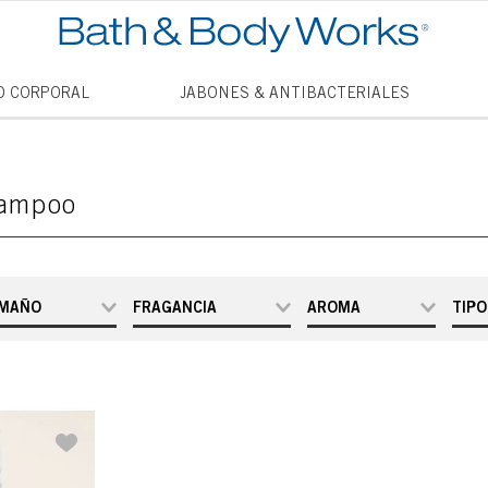
TÉRMINO
O CORPORAL
JABONES & ANTIBACTERIALES
1
.
vela
2
.
vanill
hampoo
3
.
cham
4
.
mini
5
.
jabon
MAÑO
FRAGANCIA
AROMA
TIPO
6
.
mist
8 fl oz / 236
Platinum
Frutal
7
.
vainil
mL
8
.
thous
9
.
into t
10
.
antib