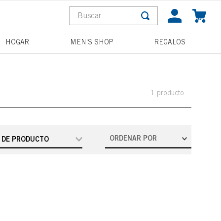
Buscar
0
S MÁS BUSCADOS
HOGAR
MEN'S SHOP
REGALOS
a
pagne toast
1
producto
ORDENAR POR
 DE PRODUCTO
Mist Corporal
la
and wishes
he night
acterial