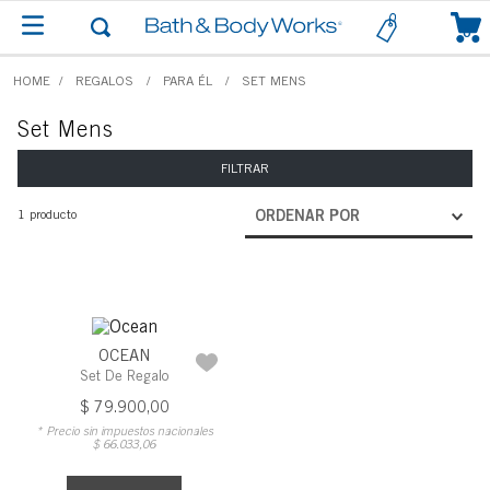
0
REGALOS
PARA ÉL
SET MENS
Set Mens
FILTRAR
1
producto
ORDENAR POR
OCEAN
Set De Regalo
$
79
.
900
,
00
* Precio sin impuestos nacionales
$
66
.
033
,
06