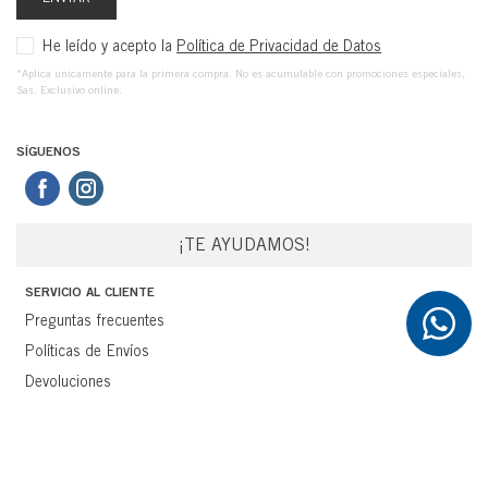
He leído y acepto la
Política de Privacidad de Datos
*Aplica unicamente para la primera compra. No es acumulable con promociones especiales,
Sas. Exclusivo online.
SÍGUENOS
¡TE AYUDAMOS!
SERVICIO AL CLIENTE
Preguntas frecuentes
Políticas de Envíos
Devoluciones
Términos y Condiciones
MI CUENTA
Entrar / Registro