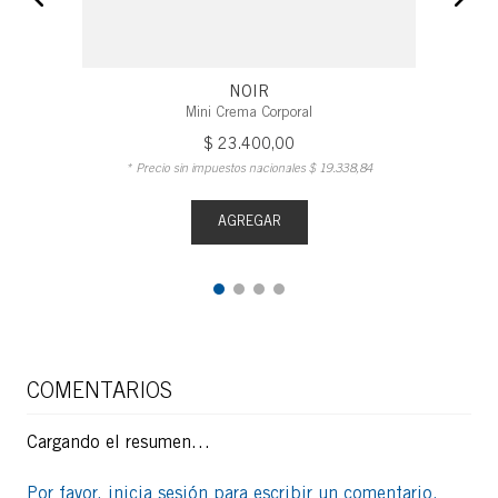
NOIR
Mini Crema Corporal
$
23
.
400
,
00
* Precio sin impuestos nacionales
$
19
.
338
,
84
AGREGAR
COMENTARIOS
Cargando el resumen…
Por favor, inicia sesión para escribir un comentario.