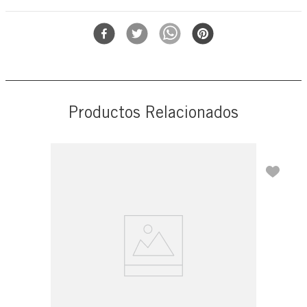
Por qué te encantará:
Forma
Mist Colonia
Mezcla única de los mejores ingredientes
Hecho para exhibirse en tu mostrador, estante... o en cualquier
lugar
Probado por dermatólogos
Productos Relacionados