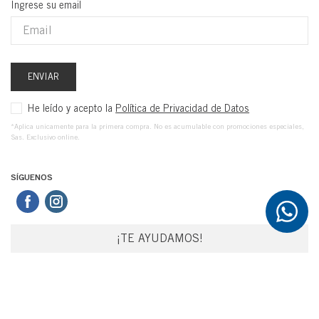
Ingrese su email
ENVIAR
He leído y acepto la
Política de Privacidad de Datos
*Aplica unicamente para la primera compra. No es acumulable con promociones especiales,
Sas. Exclusivo online.
SÍGUENOS
¡TE AYUDAMOS!
SERVICIO AL CLIENTE
Preguntas frecuentes
Políticas de Envíos