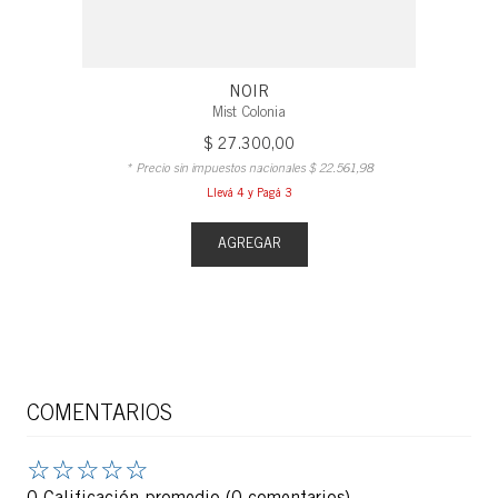
NOIR
Mist Colonia
$
27
.
300
,
00
* Precio sin impuestos nacionales
$
22
.
561
,
98
Llevá 4 y Pagá 3
AGREGAR
COMENTARIOS
☆
☆
☆
☆
☆
0 Calificación promedio
(0 comentarios)