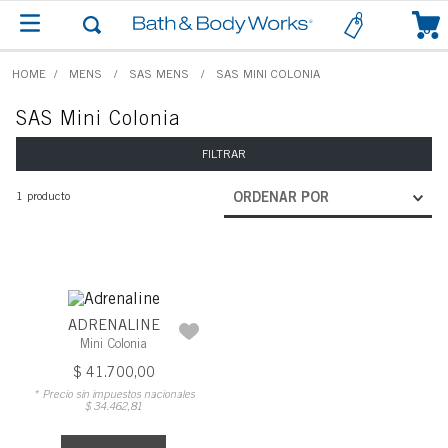
0
MENS
SAS MENS
SAS MINI COLONIA
SAS Mini Colonia
FILTRAR
1
producto
ORDENAR POR
ADRENALINE
Mini Colonia
$
41
.
700
,
00
* Precio sin impuestos nacionales
$
34
.
462
,
81