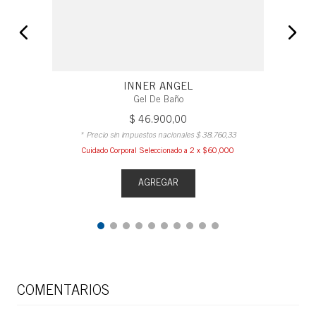
INNER ANGEL
Gel De Baño
$
46
.
900
,
00
* Precio sin impuestos nacionales
$
38
.
760
,
33
Cuidado Corporal Seleccionado a 2 x $60,000
AGREGAR
COMENTARIOS