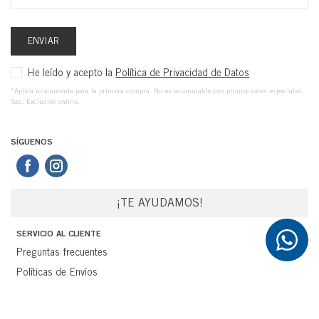
ENVIAR
He leído y acepto la
Política de Privacidad de Datos
*Aplica unicamente para la primera compra. No es acumulable con promociones especiales,
Sas. Exclusivo online.
SÍGUENOS
¡TE AYUDAMOS!
SERVICIO AL CLIENTE
Preguntas frecuentes
Políticas de Envíos
Devoluciones
Términos y Condiciones