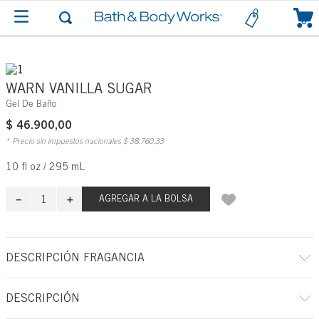
0
WARN VANILLA SUGAR
Gel De Baño
$
46
.
900
,
00
* Precio sin impuestos nacionales
$
38
.
760
,
33
10 fl oz / 295 mL
－
＋
AGREGAR A LA BOLSA
DESCRIPCIÓN FRAGANCIA
A qué huele: disfrutar de una delicia irresistiblemente cremosa y dulce en
DESCRIPCIÓN
tu cachemira más acogedora.