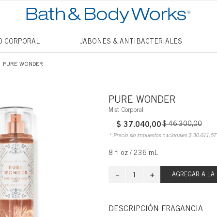
TÉRMINO
O CORPORAL
JABONES & ANTIBACTERIALES
1
.
vela
PURE WONDER
2
.
vanill
3
.
cham
PURE WONDER
4
.
mini
Mist Corporal
$
37
.
040
,
00
$
46
.
300
5
.
,
00
jabon
* Precio sin impuestos nacionales
$
30
.
611
,
57
6
.
mist
8 fl oz / 236 mL
7
.
vainil
－
＋
8
.
AGREGAR A LA
thous
9
.
into t
DESCRIPCIÓN FRAGANCIA
10
.
princ