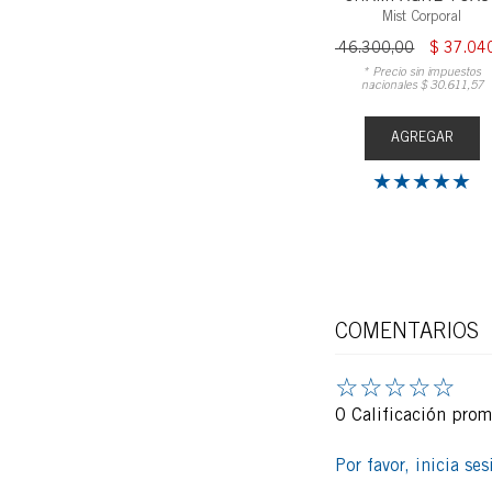
in impuestos
* Precio sin impuestos
Mist Corporal
$
30
.
611
,
57
nacionales
$
30
.
611
,
57
$
46
.
300
,
00
$
37
.
04
* Precio sin impuestos
nacionales
$
30
.
611
,
57
AGREGAR
EGAR
AGREGAR
★
★
★
★
★
COMENTARIOS
☆
☆
☆
☆
☆
0 Calificación pro
Por favor, inicia se