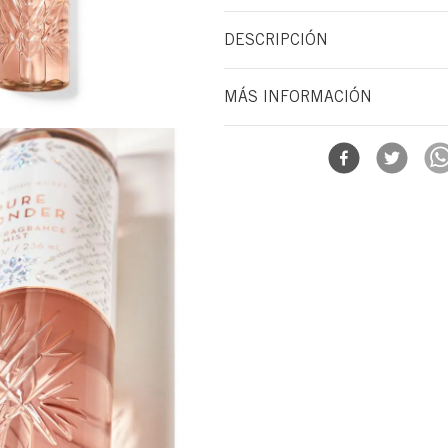
A qué huele: una delicia de ensueño, 
DESCRIPCIÓN
brillante.
Notas de fragancia: rosa helada, jazm
"Lo que hace: Perfuma tu piel con una 
blanco cálido.
MÁS INFORMACIÓN
que es súper superponible. Por qué t
verdadera de fraganciar Diseñado par
Signature
Fabricado sin parabenos Probado por 
Forma
Mist Corporal
Submarca
Signature