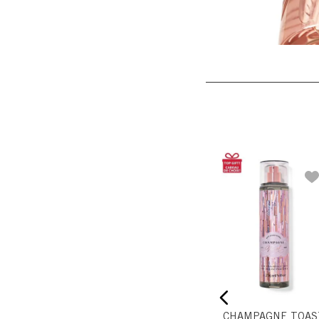
 IN PINK
GINGHAM
orporal
Mist Corporal
$
37
.
040
,
00
$
46
.
300
,
00
$
37
.
040
,
00
CHAMPAGNE TOAS