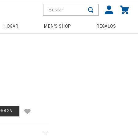
Buscar
0
S MÁS BUSCADOS
HOGAR
MEN'S SHOP
REGALOS
a
pagne toast
la
 BOLSA
and wishes
he night
ess disney