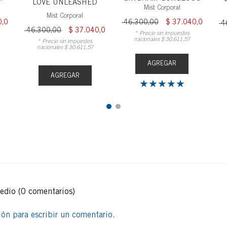
LOVE UNLEASHED
Mist Corporal
Mist Corporal
0
,
00
$
46
.
300
,
00
$
37
.
040
,
00
$
4
$
46
.
300
,
00
$
37
.
040
,
00
* Precio sin impuestos
nacionales
$
30
.
611
,
57
* Precio sin impuestos
nacionales
$
30
.
611
,
57
AGREGAR
AGREGAR
★
★
★
★
★
medio
(0 comentarios)
sión para escribir un comentario.