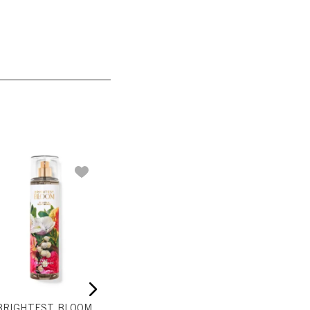
PURE WONDER
ALWAYS
Mist Corporal
Mist C
$
46
.
300
,
00
$
37
.
040
,
00
$
46
.
300
,
00
BRIGHTEST BLOOM