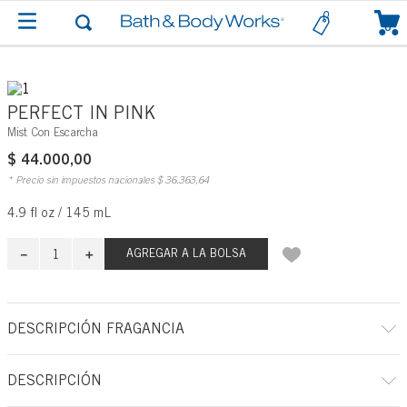
0
PERFECT IN PINK
Mist Con Escarcha
$
44
.
000
,
00
* Precio sin impuestos nacionales
$
36
.
363
,
64
4.9 fl oz / 145 mL
－
＋
AGREGAR A LA BOLSA
DESCRIPCIÓN FRAGANCIA
A qué huele: ese momento en que todas las miradas están puestas en ti...
DESCRIPCIÓN
Notas de fragancia: cerezas vibrantes, camelia rosa y crema de almendra