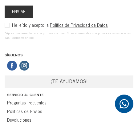
ENVIAR
He leído y acepto la
Política de Privacidad de Datos
*Aplica unicamente para la primera compra. No es acumulable con promociones especiales,
Sas. Exclusivo online.
SÍGUENOS
¡TE AYUDAMOS!
SERVICIO AL CLIENTE
Preguntas frecuentes
Políticas de Envíos
Devoluciones
Términos y Condiciones
MI CUENTA