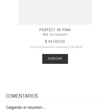
PERFECT IN PINK
Mist Con Escarcha
$
44
.
000
,
00
* Precio sin impuestos nacionales
$
36
.
363
,
64
AGREGAR
COMENTARIOS
Cargando el resumen…