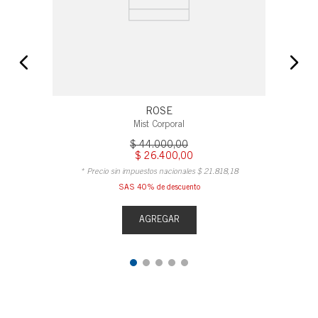
ROSE
Mist Corporal
$
44
.
000
,
00
$
26
.
400
,
00
* Precio sin impuestos nacionales
$
21
.
818
,
18
SAS 40% de descuento
AGREGAR