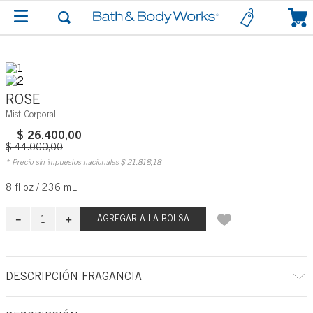
0
ROSE
Mist Corporal
$
26
.
400
,
00
$
44
.
000
,
00
* Precio sin impuestos nacionales
$
21
.
818
,
18
8 fl oz / 236 mL
－
＋
AGREGAR A LA BOLSA
DESCRIPCIÓN FRAGANCIA
Déjese envolver por el romanticismo atemporal de un ramo de rosas