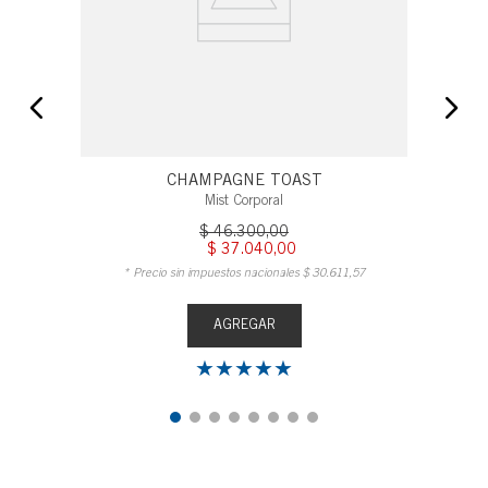
CHAMPAGNE TOAST
Mist Corporal
$
46
.
300
,
00
$
37
.
040
,
00
* Precio sin impuestos nacionales
$
30
.
611
,
57
AGREGAR
★
★
★
★
★