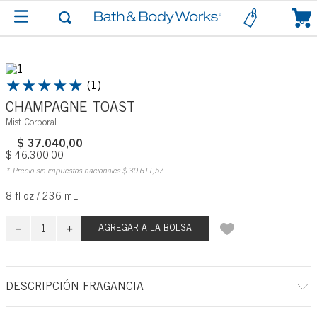
0
★
★
★
★
★
(
1
)
CHAMPAGNE TOAST
Mist Corporal
$
37
.
040
,
00
$
46
.
300
,
00
* Precio sin impuestos nacionales
$
30
.
611
,
57
8 fl oz / 236 mL
－
＋
AGREGAR A LA BOLSA
DESCRIPCIÓN FRAGANCIA