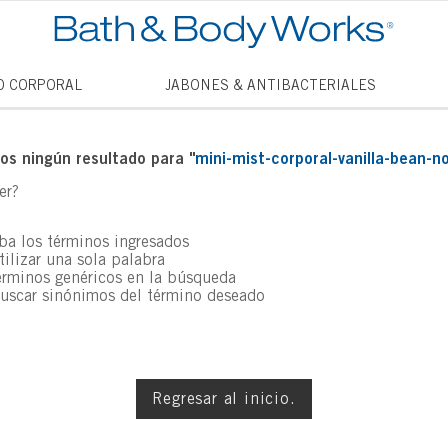
TÉRMINO
O CORPORAL
JABONES & ANTIBACTERIALES
1
.
vela
2
.
vanill
s ningún resultado para "
mini-mist-corporal-vanilla-bean-
3
.
cham
er?
4
.
mini
a los términos ingresados
5
.
jabon
tilizar una sola palabra
érminos genéricos en la búsqueda
6
.
mist
buscar sinónimos del término deseado
7
.
vainil
8
.
thous
9
.
into t
Regresar al inicio.
10
.
antib