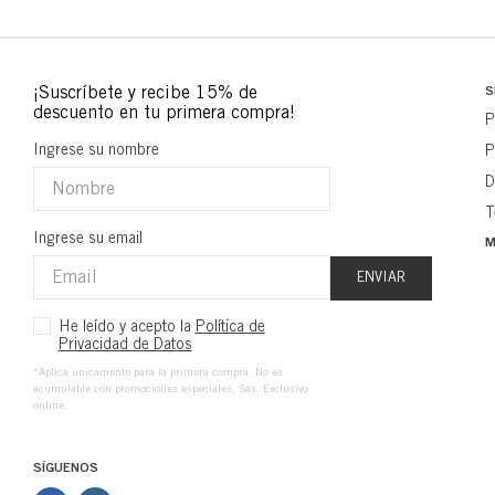
S
P
Ingrese su nombre
P
D
T
Ingrese su email
M
ENVIAR
He leído y acepto la
Política de
Privacidad de Datos
*Aplica unicamente para la primera compra. No es
acumulable con promociones especiales, Sas. Exclusivo
online.
SÍGUENOS