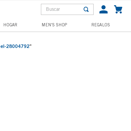
Buscar
0
S MÁS BUSCADOS
HOGAR
MEN'S SHOP
REGALOS
a
noel-28004792
"
pagne toast
la
and wishes
he night
acterial