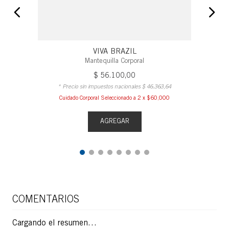
VIVA BRAZIL
Mantequilla Corporal
$
56
.
100
,
00
* Precio sin impuestos nacionales
$
46
.
363
,
64
Cuidado Corporal Seleccionado a 2 x $60,000
AGREGAR
COMENTARIOS
Cargando el resumen…