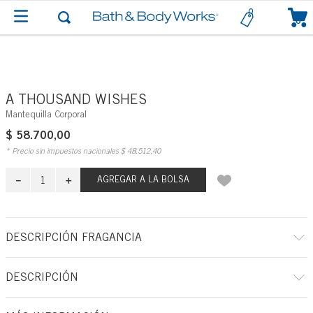
0
A THOUSAND WISHES
Mantequilla Corporal
$
58
.
700
,
00
* Precio sin impuestos nacionales
$
48
.
512
,
40
－
＋
AGREGAR A LA BOLSA
DESCRIPCIÓN FRAGANCIA
A qué huele: una celebración dulce y conmovedora.
DESCRIPCIÓN
Notas de fragancia: membrillo espumoso, peonías de cristal, ámbar
dorado y crema de amaretto