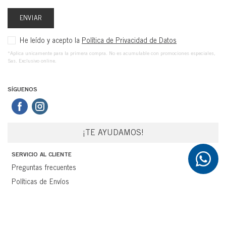
ENVIAR
He leído y acepto la
Política de Privacidad de Datos
*Aplica unicamente para la primera compra. No es acumulable con promociones especiales,
Sas. Exclusivo online.
SÍGUENOS
¡TE AYUDAMOS!
SERVICIO AL CLIENTE
Preguntas frecuentes
Políticas de Envíos
Devoluciones
Términos y Condiciones
MI CUENTA