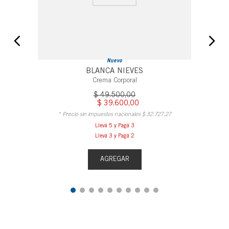
Nuevo
BLANCA NIEVES
Crema Corporal
$
49
.
500
,
00
$
39
.
600
,
00
* Precio sin impuestos nacionales
$
32
.
727
,
27
Llevá 5 y Pagá 3
Llevá 3 y Pagá 2
AGREGAR