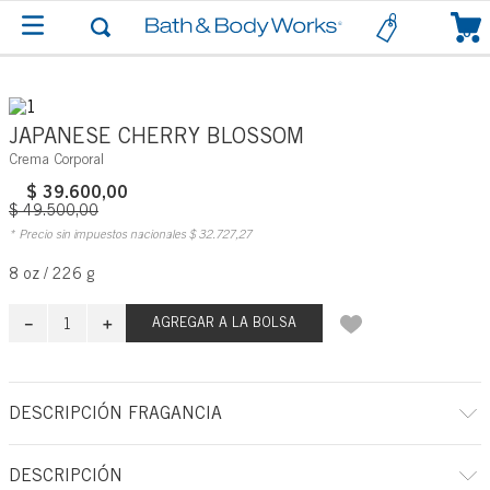
0
JAPANESE CHERRY BLOSSOM
Crema Corporal
$
39
.
600
,
00
$
49
.
500
,
00
* Precio sin impuestos nacionales
$
32
.
727
,
27
8 oz / 226 g
－
＋
AGREGAR A LA BOLSA
DESCRIPCIÓN FRAGANCIA
A qué huele: la fragancia equivalente a tu vestidito negro: hermoso,
DESCRIPCIÓN
atemporal y querido.