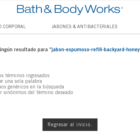
TÉRMINO
O CORPORAL
JABONES & ANTIBACTERIALES
1
.
vela
2
.
vanill
ngún resultado para "
jabon-espumoso-refill-backyard-hon
3
.
cham
4
.
mini
s términos ingresados
5
.
jabon
zar una sola palabra
nos genéricos en la búsqueda
6
.
mist
ar sinónimos del término deseado
7
.
vainil
8
.
thous
9
.
into t
Regresar al inicio.
10
.
princ