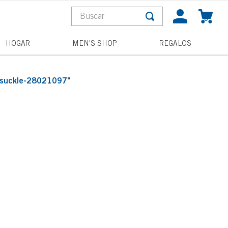
Buscar
0
S MÁS BUSCADOS
HOGAR
MEN'S SHOP
REGALOS
a
eysuckle-28021097
"
pagne toast
la
and wishes
he night
ess disney