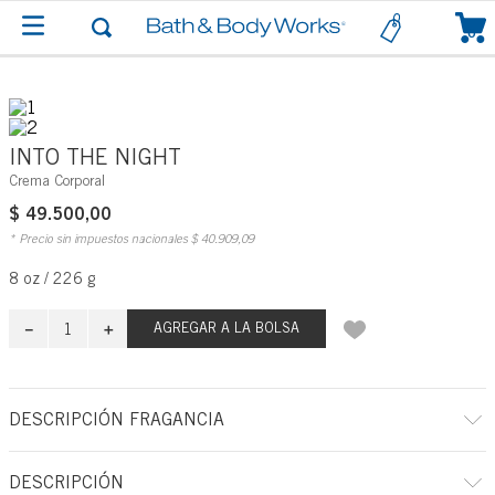
0
INTO THE NIGHT
Crema Corporal
$
49
.
500
,
00
* Precio sin impuestos nacionales
$
40
.
909
,
09
8 oz / 226 g
－
＋
AGREGAR A LA BOLSA
DESCRIPCIÓN FRAGANCIA
A qué huele: una noche eterna, brillante y seductora en la ciudad.
DESCRIPCIÓN