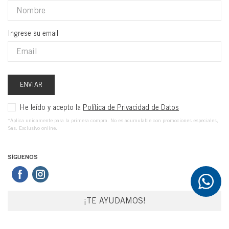
Ingrese su email
ENVIAR
He leído y acepto la
Política de Privacidad de Datos
*Aplica unicamente para la primera compra. No es acumulable con promociones especiales,
Sas. Exclusivo online.
SÍGUENOS
¡TE AYUDAMOS!
SERVICIO AL CLIENTE