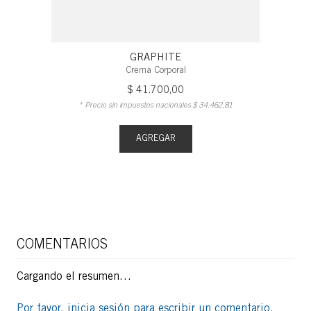
GRAPHITE
Crema Corporal
$
41
.
700
,
00
* Precio sin impuestos nacionales
$
34
.
462
,
81
AGREGAR
COMENTARIOS
Cargando el resumen…
Por favor, inicia sesión para escribir un comentario.