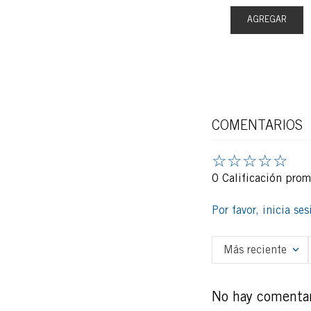
AGREGAR
EGAR
AGREGAR
COMENTARIOS
☆
☆
☆
☆
☆
0 Calificación pro
Por favor, inicia se
Más reciente
No hay comentar