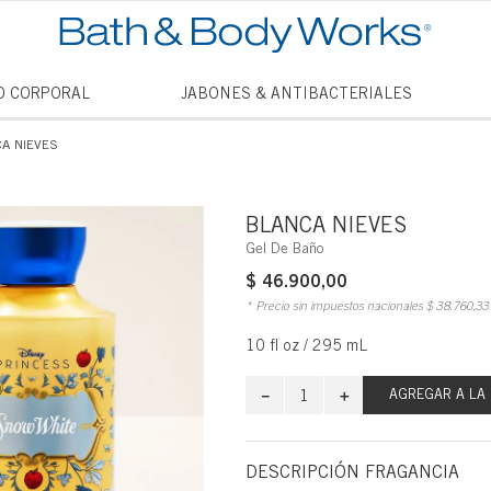
TÉRMINO
O CORPORAL
JABONES & ANTIBACTERIALES
1
.
vela
A NIEVES
2
.
vanill
3
.
cham
BLANCA NIEVES
4
.
mini
Gel De Baño
$
46
.
900
,
00
5
.
mist
* Precio sin impuestos nacionales
$
38
.
760
,
33
6
.
jabon
10 fl oz / 295 mL
7
.
vainil
－
＋
8
.
AGREGAR A LA
thous
9
.
antib
DESCRIPCIÓN FRAGANCIA
10
.
into t