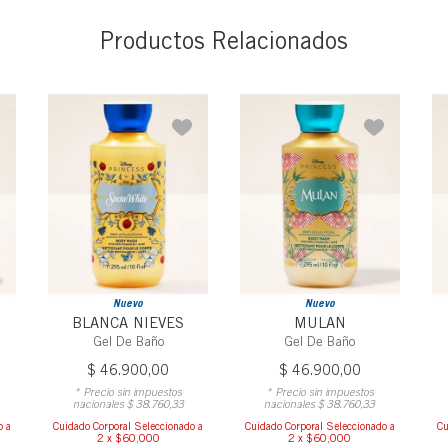
Productos Relacionados
Nuevo
Nuevo
BLANCA NIEVES
MULAN
Gel De Baño
Gel De Baño
$
46
.
900
,
00
$
46
.
900
,
00
* Precio sin impuestos
* Precio sin impuestos
nacionales
$
38
.
760
,
33
nacionales
$
38
.
760
,
33
o a
Cuidado Corporal Seleccionado a
Cuidado Corporal Seleccionado a
Cu
2 x $60,000
2 x $60,000