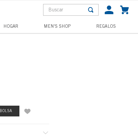
Buscar
0
S MÁS BUSCADOS
HOGAR
MEN'S SHOP
REGALOS
a
pagne toast
la
 BOLSA
and wishes
acterial
he night