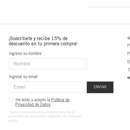
S
P
Ingrese su nombre
P
D
T
Ingrese su email
M
ENVIAR
He leído y acepto la
Política de
Privacidad de Datos
*Aplica unicamente para la primera compra. No es
acumulable con promociones especiales, Sas. Exclusivo
online.