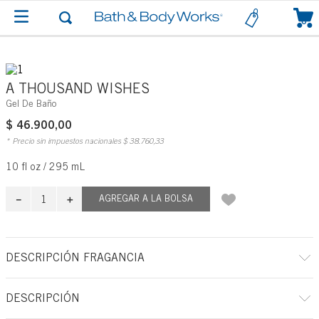
0
A THOUSAND WISHES
Gel De Baño
$
46
.
900
,
00
* Precio sin impuestos nacionales
$
38
.
760
,
33
10 fl oz / 295 mL
－
＋
AGREGAR A LA BOLSA
DESCRIPCIÓN FRAGANCIA
A qué huele: una celebración dulce y reconfortante.
DESCRIPCIÓN
Notas de fragancia: membrillo brillante, peonías de cristales y crema de