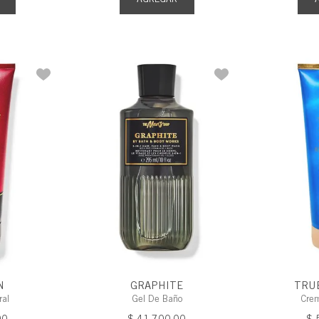
N
GRAPHITE
TRU
ral
Gel De Baño
Cre
00
$
41
.
700
,
00
$