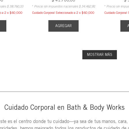
nales
$
38
.
760
,
33
* Precio sin impuestos nacionales
$
34
.
462
,
81
* Precio sin impu
do a 2 x $60,000
Cuidado Corporal Seleccionado a 2 x $60,000
Cuidado Corporal 
AGREGAR
MOSTRAR MÁS
Cuidado Corporal en Bath & Body Works
Este es el centro donde tu cuidado—ya sea de tus manos, cara
ioridades, hemos mejorado todos los productos de cuidado de 