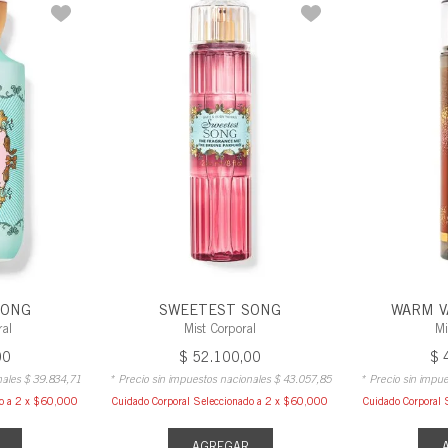
SONG
SWEETEST SONG
WARM V
ral
Mist Corporal
Mi
00
$
52
.
100
,
00
$
nales
$
39
.
834
,
71
* Precio sin impuestos nacionales
$
43
.
057
,
85
* Precio sin impu
do a 2 x $60,000
Cuidado Corporal Seleccionado a 2 x $60,000
Cuidado Corporal 
AGREGAR