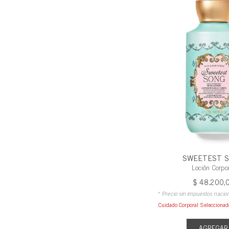
SWEETEST 
Loción Corpo
$
48
.
200
,
* Precio sin impuestos nacio
Cuidado Corporal Selecciona
AGREGAR