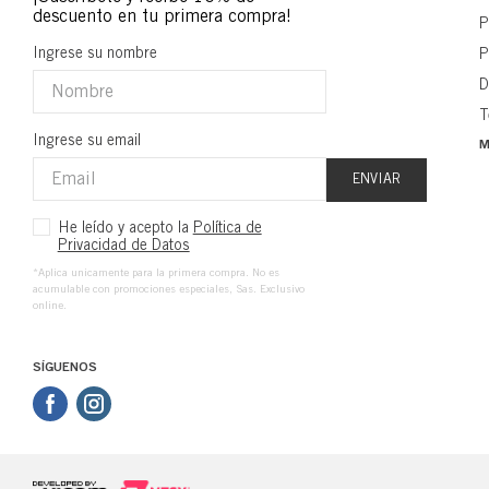
P
Ingrese su nombre
P
D
T
Ingrese su email
M
ENVIAR
He leído y acepto la
Política de
Privacidad de Datos
*Aplica unicamente para la primera compra. No es
acumulable con promociones especiales, Sas. Exclusivo
online.
SÍGUENOS