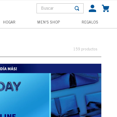
Buscar
0
S MÁS BUSCADOS
HOGAR
MEN'S SHOP
REGALOS
a
pagne toast
159
productos
la
and wishes
he night
acterial