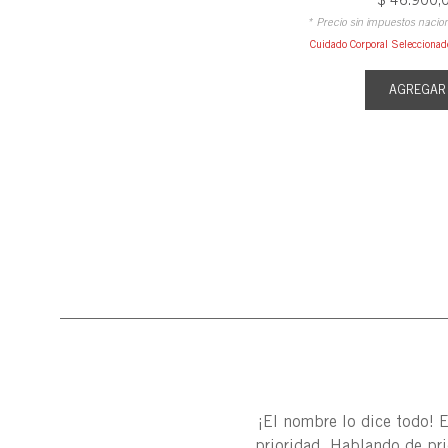
* Precio sin impuestos nacio
Cuidado Corporal Selecciona
AGREGAR
¡El nombre lo dice todo! 
prioridad. Hablando de pr