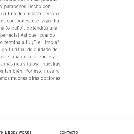
s y parabenos Hecho con
u rutina de cuidado personal
es corporales, ese largo día
cha (o baño), obtendrás una
 perfecta! Así que, cuando
 termina allí. ¿Piel limpia?
 en tu ritual de cuidado del
ina E, manteca de karité y
a más rica y lujosa, nuestras
os también! Por eso, nuestra
enemos muchas otras opciones
TH & BODY WORKS
CONTACTO