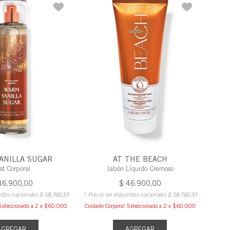
ANILLA SUGAR
AT THE BEACH
st Corporal
Jabón Líquido Cremoso
46
.
900
,
00
$
46
.
900
,
00
estos nacionales
$
38
.
760
,
33
* Precio sin impuestos nacionales
$
38
.
760
,
33
Seleccionado a 2 x $60,000
Cuidado Corporal Seleccionado a 2 x $60,000
AGREGAR
AGREGAR