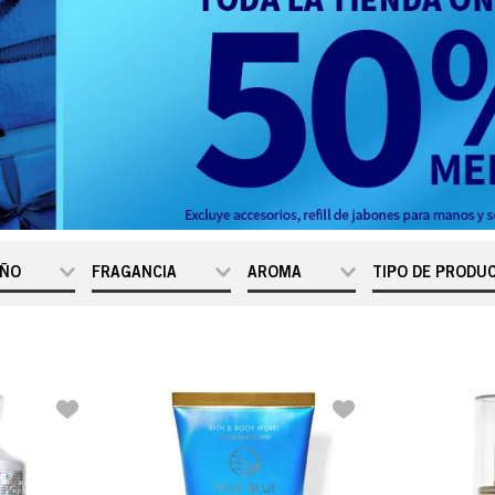
ÑO
FRAGANCIA
AROMA
TIPO DE PRODU
0.23 fl oz
A Thousand
Amader
Aceite par
/ 7 mL
Wishes
ado
Acondicion
0.47 fl oz
At The
Cálido
Baño De Bu
/ 14 mL
Beach
Dulce
0.5 fl oz /
Black Cherry
Colonia
Floral
15 mL
Merlot
Crema Corp
1 fl oz /
Bourbon
Fresca
Crema Hidr
29 mL
Cactus
Frutal
para Barba
1.5oz /
Blossom