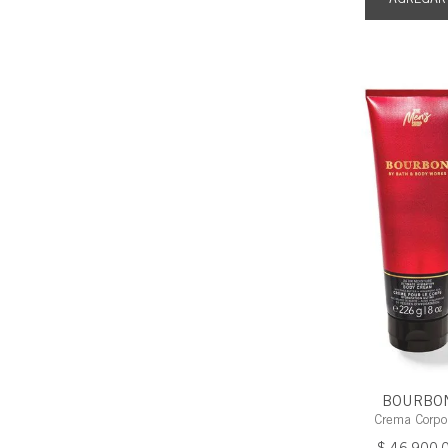
BOURBO
Crema Corpo
$
46
.
900
,