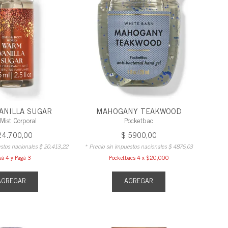
 Manos
 Pies
e
rante
De
ara Manos
ANILLA SUGAR
MAHOGANY TEAKWOOD
 Mist Corporal
Pocketbac
24
.
700
,
00
$
5900
,
00
estos nacionales
$
20
.
413
,
22
* Precio sin impuestos nacionales
$
4876
,
03
vá 4 y Pagá 3
Pocketbacs 4 x $20,000
AGREGAR
AGREGAR