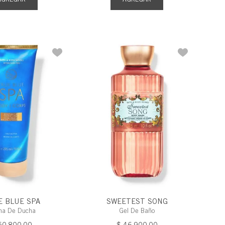
E BLUE SPA
SWEETEST SONG
ma De Ducha
Gel De Baño
50
.
800
,
00
$
46
.
900
,
00