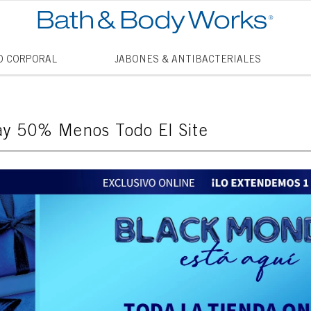
TÉRMINO
O CORPORAL
JABONES & ANTIBACTERIALES
1
.
vela
2
.
vanill
y 50% Menos Todo El Site
3
.
cham
4
.
mini
5
.
jabon
6
.
mist
7
.
vainil
8
.
thous
9
.
into t
10
.
antib