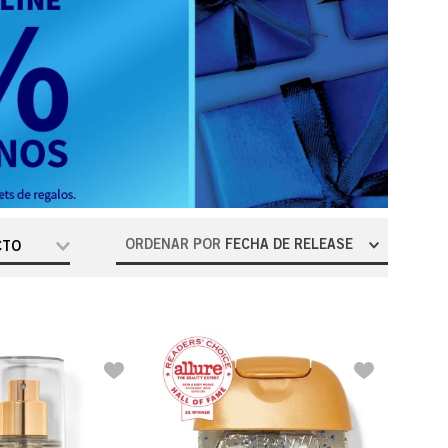
ORDENAR POR
FECHA DE RELEASE
CTO
a Barba
ador
rbujas
oral
atante