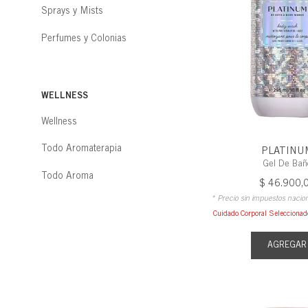
Sprays y Mists
Perfumes y Colonias
WELLNESS
Wellness
Todo Aromaterapia
PLATINU
Gel De Bañ
Todo Aroma
$
46
.
900
,
* Precio sin impuestos nacio
Cuidado Corporal Selecciona
AGREGAR