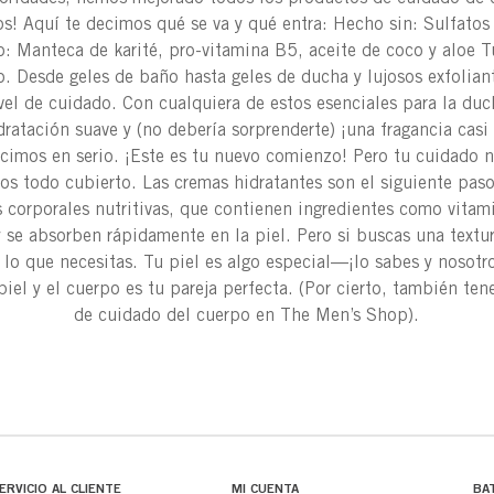
os! Aquí te decimos qué se va y qué entra: Hecho sin: Sulfato
: Manteca de karité, pro-vitamina B5, aceite de coco y aloe T
. Desde geles de baño hasta geles de ducha y lujosos exfoliant
el de cuidado. Con cualquiera de estos esenciales para la du
idratación suave y (no debería sorprenderte) ¡una fragancia casi
ecimos en serio. ¡Este es tu nuevo comienzo! Pero tu cuidado no
s todo cubierto. Las cremas hidratantes son el siguiente paso
 corporales nutritivas, que contienen ingredientes como vitam
y se absorben rápidamente en la piel. Pero si buscas una textur
 lo que necesitas. Tu piel es algo especial—¡lo sabes y nosotr
piel y el cuerpo es tu pareja perfecta. (Por cierto, también t
de cuidado del cuerpo en The Men’s Shop).
ERVICIO AL CLIENTE
MI CUENTA
BA