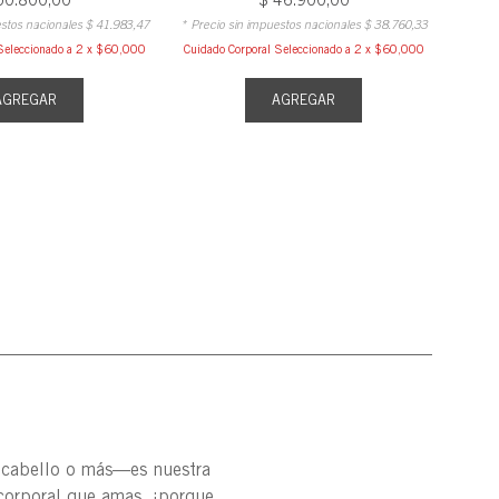
estos nacionales
$
41
.
983
,
47
* Precio sin impuestos nacionales
$
38
.
760
,
33
Seleccionado a 2 x $60,000
Cuidado Corporal Seleccionado a 2 x $60,000
AGREGAR
AGREGAR
, cabello o más—es nuestra
corporal que amas, ¡porque