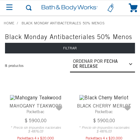
0
BLACK MONDAY ANTIBACTERIALES 50% MENOS
Black Monday Antibacteriales 50% Menos
FILTRAR
ORDENAR POR
FECHA
8
productos
DE RELEASE
MAHOGANY TEAKWOOD
BLACK CHERRY MERLOT
Pocketbac
Pocketbac
$
5900
,
00
$
5900
,
00
* Precio sin impuestos nacionales
* Precio sin impuestos nacionales
$
4876
,
03
$
4876
,
03
Pocketbacs 4 x $20,000
Pocketbacs 4 x $20,000