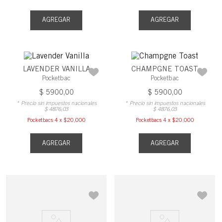
AGREGAR
AGREGAR
LAVENDER VANILLA
CHAMPGNE TOAST
Pocketbac
Pocketbac
$
5900
,
00
$
5900
,
00
* Precio sin impuestos nacionales
* Precio sin impuestos nacionales
$
4876
,
03
$
4876
,
03
Pocketbacs 4 x $20,000
Pocketbacs 4 x $20,000
AGREGAR
AGREGAR