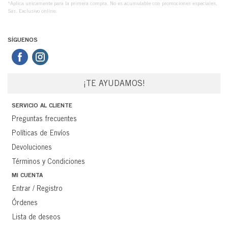
*Aplica unicamente para la primera compra. No es acumulable con promociones especiales,
Sas. Exclusivo online.
SÍGUENOS
¡TE AYUDAMOS!
SERVICIO AL CLIENTE
Preguntas frecuentes
Políticas de Envíos
Devoluciones
Términos y Condiciones
MI CUENTA
Entrar / Registro
Órdenes
Lista de deseos