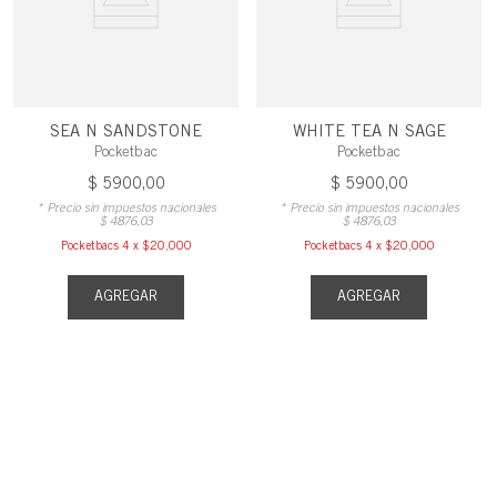
SEA N SANDSTONE
WHITE TEA N SAGE
Pocketbac
Pocketbac
$
5900
,
00
$
5900
,
00
* Precio sin impuestos nacionales
* Precio sin impuestos nacionales
$
4876
,
03
$
4876
,
03
Pocketbacs 4 x $20,000
Pocketbacs 4 x $20,000
AGREGAR
AGREGAR