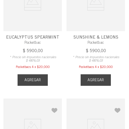
EUCALYPTUS SPEARMINT
SUNSHINE & LEMONS
Pocketbac
Pocketbac
$
5900
,
00
$
5900
,
00
* Precio sin impuestos nacionales
* Precio sin impuestos nacionales
$
4876
,
03
$
4876
,
03
Pocketbacs 4 x $20,000
Pocketbacs 4 x $20,000
AGREGAR
AGREGAR