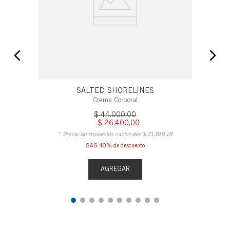
SALTED SHORELINES
Crema Corporal
$
44
.
000
,
00
$
26
.
400
,
00
* Precio sin impuestos nacionales
$
21
.
818
,
18
SAS 40% de descuento
AGREGAR