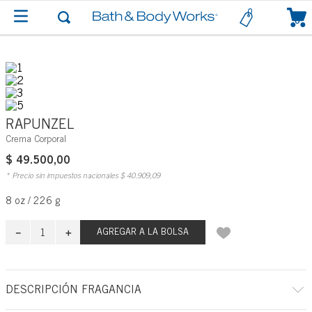
0
RAPUNZEL
Crema Corporal
$
49
.
500
,
00
* Precio sin impuestos nacionales
$
40
.
909
,
09
8 oz / 226 g
－
＋
AGREGAR A LA BOLSA
DESCRIPCIÓN FRAGANCIA