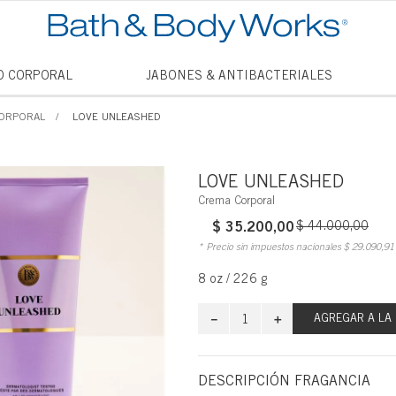
TÉRMINO
O CORPORAL
JABONES & ANTIBACTERIALES
1
.
vela
CORPORAL
LOVE UNLEASHED
2
.
vanill
3
.
cham
LOVE UNLEASHED
4
.
mini
Crema Corporal
$
35
.
200
,
00
$
44
.
000
5
.
,
00
jabon
* Precio sin impuestos nacionales
$
29
.
090
,
91
6
.
mist
8 oz / 226 g
7
.
vainil
－
＋
8
.
AGREGAR A LA
thous
9
.
into t
DESCRIPCIÓN FRAGANCIA
10
.
princ