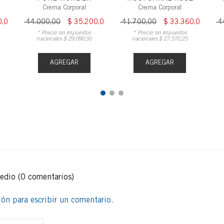
Crema Corporal
Crema Corporal
0
,
00
$
44
.
000
,
00
$
35
.
200
,
00
$
41
.
700
,
00
$
33
.
360
,
00
$
4
* Precio sin impuestos
* Precio sin impuestos
nacionales
$
29
.
090
,
91
nacionales
$
27
.
570
,
25
AGREGAR
AGREGAR
medio
(0 comentarios)
sión para escribir un comentario.