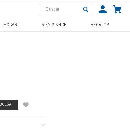
Buscar
0
S MÁS BUSCADOS
HOGAR
MEN'S SHOP
REGALOS
a
pagne toast
la
 BOLSA
and wishes
he night
ess disney