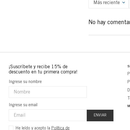
Más reciente
No hay comentar
S
P
Ingrese su nombre
P
D
T
Ingrese su email
M
ENVIAR
He leído y acepto la
Política de