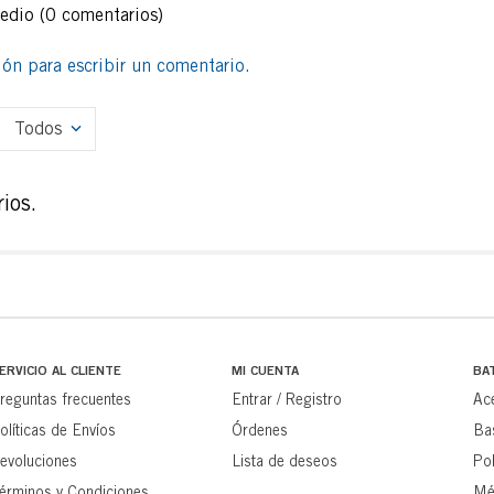
medio
(0 comentarios)
sión para escribir un comentario.
Todos
ios.
ERVICIO AL CLIENTE
MI CUENTA
BA
reguntas frecuentes
Entrar / Registro
Ac
olíticas de Envíos
Órdenes
Ba
evoluciones
Lista de deseos
Pol
érminos y Condiciones
Mé