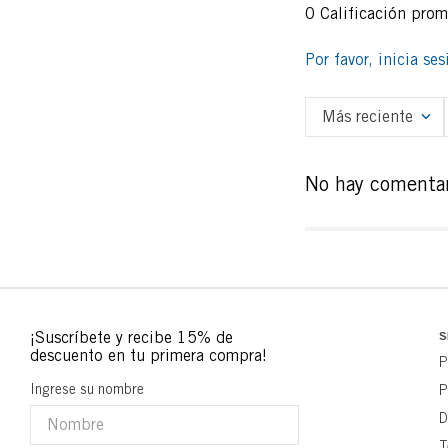
0 Calificación pro
Por favor, inicia se
Más reciente
No hay comentar
S
P
Ingrese su nombre
P
D
T