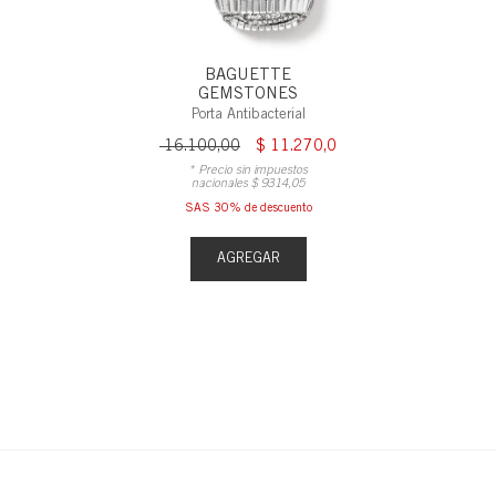
BAGUETTE
GEMSTONES
Porta Antibacterial
$
16
.
100
,
00
$
11
.
270
,
00
* Precio sin impuestos
nacionales
$
9314
,
05
SAS 30% de descuento
AGREGAR