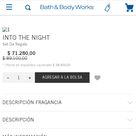
0
INTO THE NIGHT
Set De Regalo
$
71
.
280
,
00
$
89
.
100
,
00
* Precio sin impuestos nacionales
$
58
.
909
,
09
－
＋
AGREGAR A LA BOLSA
DESCRIPCIÓN FRAGANCIA
DESCRIPCIÓN
Qué hace: hace que regalar sea muy fácil y les dibuja una sonrisa en la