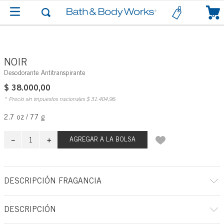
0
NOIR
Desodorante Antitranspirante
$
38
.
000
,
00
* Precio sin impuestos nacionales
$
31
.
404
,
96
2.7 oz / 77 g
－
＋
AGREGAR A LA BOLSA
DESCRIPCIÓN FRAGANCIA
A qué huele: una noche misteriosa en un baile de máscaras.
DESCRIPCIÓN
Notas de fragancia: cardamomo negro, vainilla ahumada y un toque de