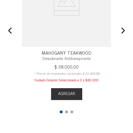
MAHOGANY TEAKWOOD
Desodorante Antitranspirante
$
38
.
000
,
00
* Precio sin impuestos nacionales
$
31
.
404
,
96
Cuidado Corporal Seleccionado a 2 x $60,000
AGREGAR